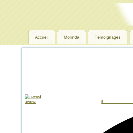
Accueil
Morinda
Témoignages
uwowi
I