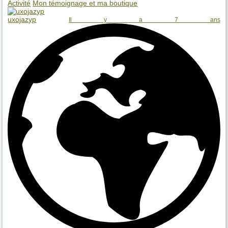
Activité
Mon témoignage et ma boutique
uxojazyp
Il y a 7 ans