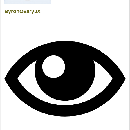
ByronOvaryJX